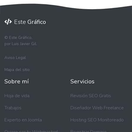
Este
Gráfico
©
Este Gráfico,
por Luis Javier Gil.
Aviso Legal
Mapa del sitio
Sobre mí
Servicios
Hoja de vida
Revisión SEO Gratis
Trabajos
Diseñador Web Freelance
Experto en Joomla
Hosting SEO Monitoreado